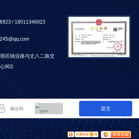
923 /
18011346923
245@qq.com
塔区锦业路与丈八二路交
心902
提交